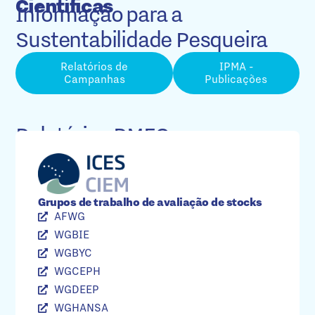
Científicas
Informação para a
Sustentabilidade Pesqueira
Relatórios de
IPMA -
Campanhas
Publicações
Relatórios RMFOs
Grupos de trabalho de avaliação de stocks
AFWG
WGBIE
WGBYC
WGCEPH
WGDEEP
WGHANSA